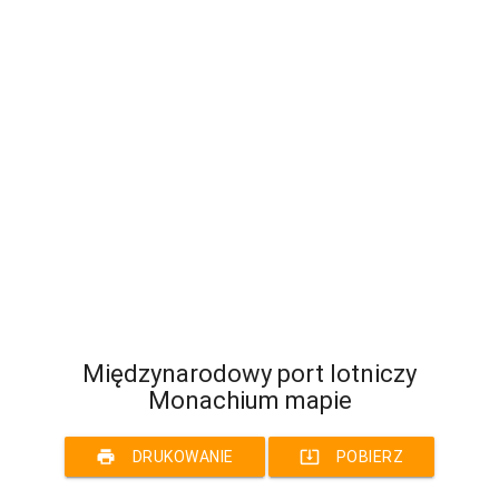
Międzynarodowy port lotniczy
Monachium mapie
print
system_update_alt
DRUKOWANIE
POBIERZ